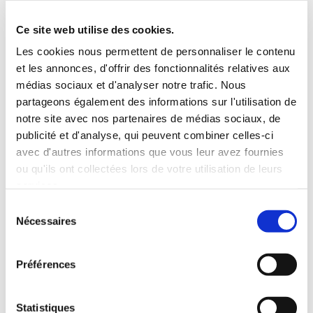
Ce site web utilise des cookies.
Les cookies nous permettent de personnaliser le contenu
et les annonces, d'offrir des fonctionnalités relatives aux
Artisan de père en fils
médias sociaux et d'analyser notre trafic. Nous
partageons également des informations sur l'utilisation de
C’est auprès de son père que votre artisan plombier
notre site avec nos partenaires de médias sociaux, de
a appris le métier, et c’est un savoir qui se transmet
publicité et d'analyse, qui peuvent combiner celles-ci
de génération en génération.
avec d'autres informations que vous leur avez fournies
ou qu'ils ont collectées lors de votre utilisation de leurs
services.
Sélection
Nécessaires
du
consentement
Préférences
Agréé par les assurances
Statistiques